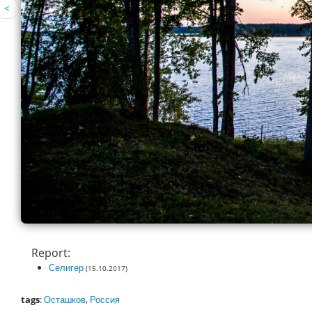
<
Report:
Селигер
(15.10.2017)
tags
:
Осташков
,
Россия