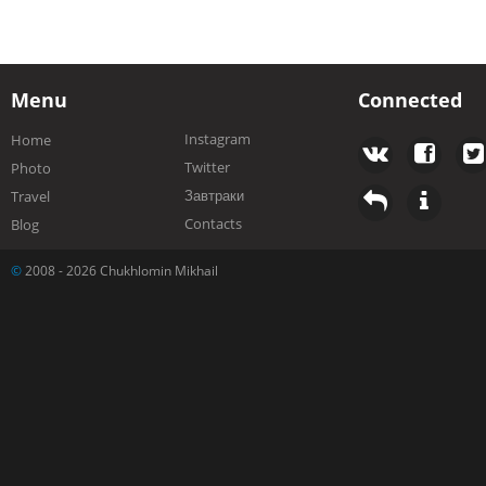
Menu
Connected
Instagram
Home
Twitter
Photo
Завтраки
Travel
Contacts
Blog
©
2008 - 2026 Chukhlomin Mikhail