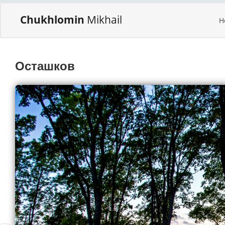
Chukhlomin
Mikhail
H
Осташков