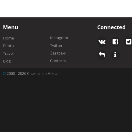
Menu
Connected
Instagram
Home
Twitter
Photo
Завтраки
Travel
Contacts
Blog
©
2008 - 2026 Chukhlomin Mikhail