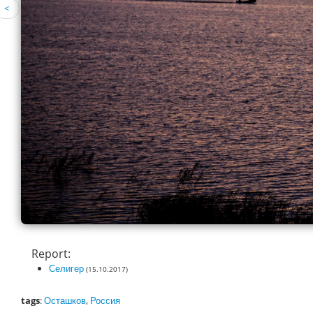
<
Report:
Селигер
(15.10.2017)
tags
:
Осташков
,
Россия