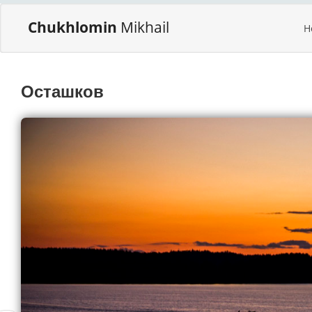
Chukhlomin
Mikhail
H
Осташков