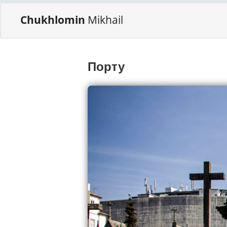
Chukhlomin
Mikhail
Порту