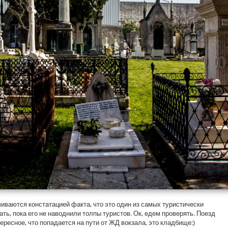
иваются констатацией факта, что это один из самых туристически
ть, пока его не наводнили толпы туристов. Ок, едем проверять. Поезд
тересное, что попадается на пути от ЖД вокзала, это кладбище:)