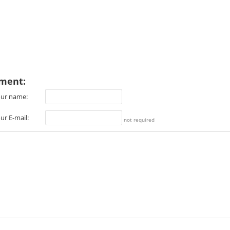
ment:
ur name:
ur E-mail:
not required