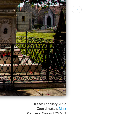
>
Date
: February 2017
Сoordinates
:
Map
Camera
: Canon EOS 60D