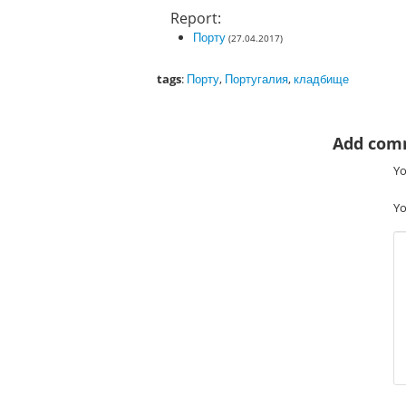
Report:
Порту
(27.04.2017)
tags
:
Порту
,
Португалия
,
кладбище
Add com
Yo
Yo