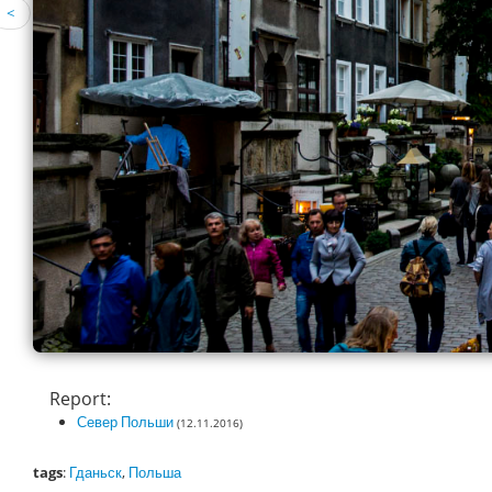
<
Report:
Север Польши
(12.11.2016)
tags
:
Гданьск
,
Польша