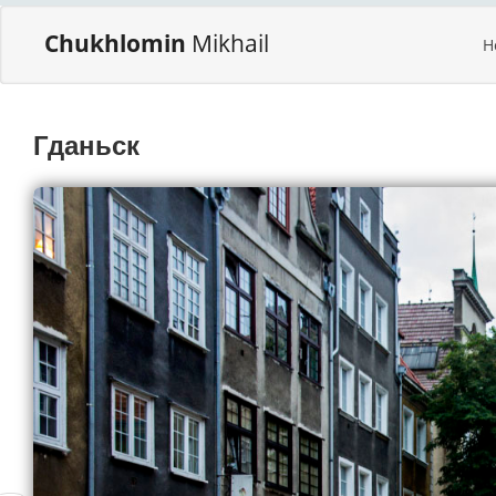
Chukhlomin
Mikhail
H
Гданьск