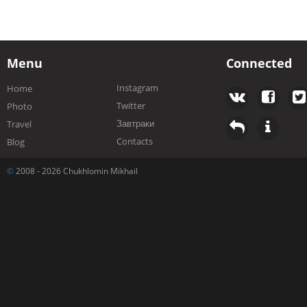
Menu
Connected
Instagram
Home
Twitter
Photo
Завтраки
Travel
Contacts
Blog
©
2008 - 2026 Chukhlomin Mikhail