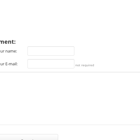
ment:
ur name:
ur E-mail:
not required