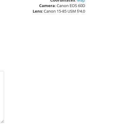
Сoordinates
:
Map
Camera
: Canon EOS 60D
Lens
: Canon 15-85 USM f/4.0