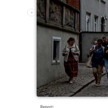
<
Report: