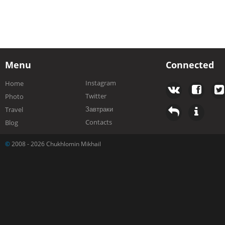
Menu
Connected
Instagram
Home
Twitter
Photo
Завтраки
Travel
Contacts
Blog
©
2008 - 2026 Chukhlomin Mikhail