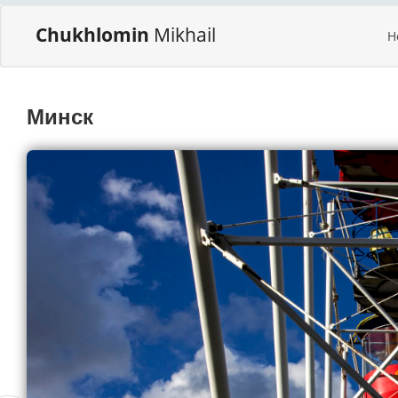
Chukhlomin
Mikhail
H
Минск