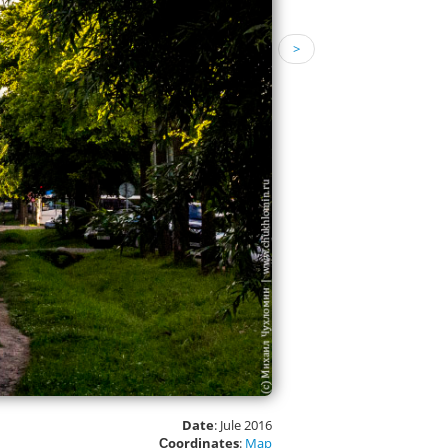
>
Date
: Jule 2016
Сoordinates
:
Map