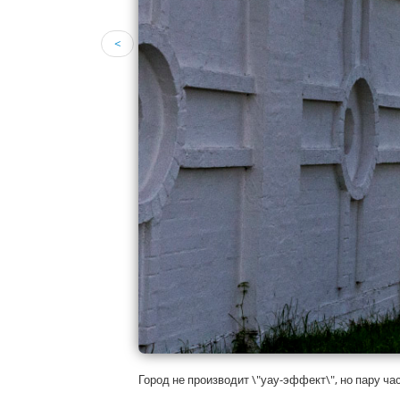
<
Город не производит \"уау-эффект\", но пару ча