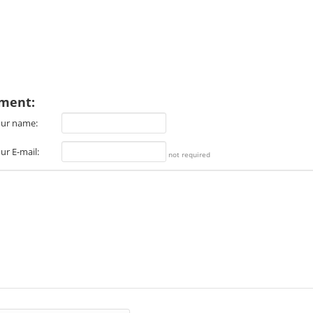
ment:
ur name:
ur E-mail:
not required