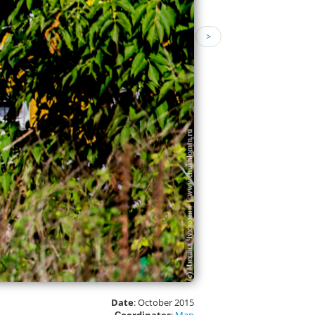
>
Date
: October 2015