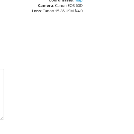
Сoordinates
:
Map
Camera
: Canon EOS 60D
Lens
: Canon 15-85 USM f/4.0