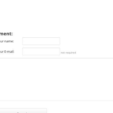
ment:
ur name:
ur E-mail:
not required