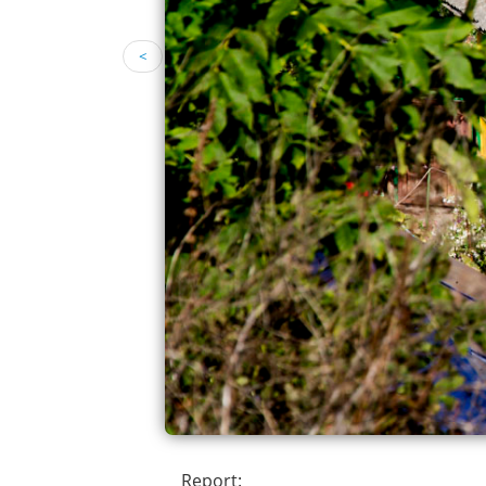
<
Report: