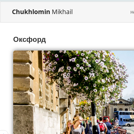
Chukhlomin
Mikhail
H
Оксфорд