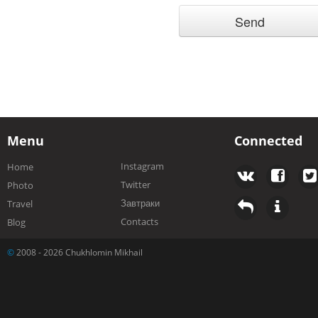
Menu
Connected
Instagram
Home
Twitter
Photo
Завтраки
Travel
Contacts
Blog
©
2008 - 2026 Chukhlomin Mikhail