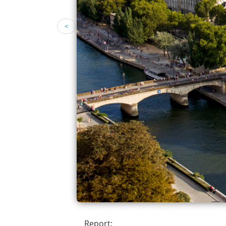
<
Report: