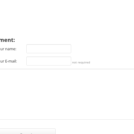
ment:
ur name:
ur E-mail:
not required