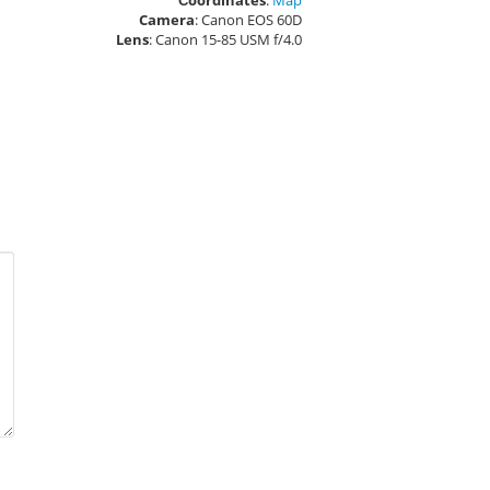
Сoordinates
:
Map
Camera
: Canon EOS 60D
Lens
: Canon 15-85 USM f/4.0