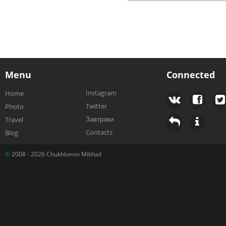
Menu
Connected
Instagram
Home
Twitter
Photo
Завтраки
Travel
Contacts
Blog
©
2008 - 2026 Chukhlomin Mikhail