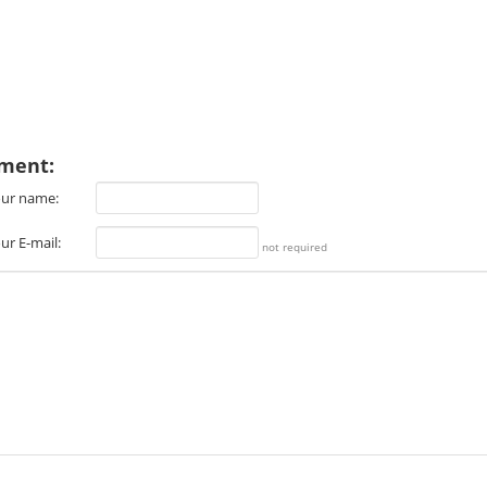
ment:
ur name:
ur E-mail:
not required