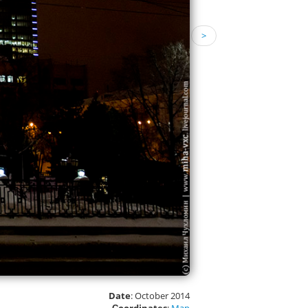
>
Date
: October 2014