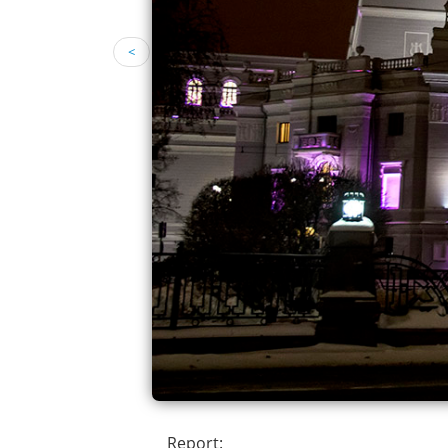
<
Report: