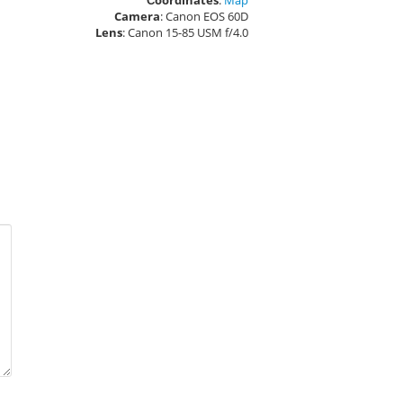
Сoordinates
:
Map
Camera
: Canon EOS 60D
Lens
: Canon 15-85 USM f/4.0