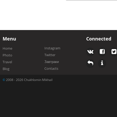
Menu
Connected
Instagram
Home
Twitter
Photo
Завтраки
Travel
Contacts
Blog
©
2008 - 2026 Chukhlomin Mikhail