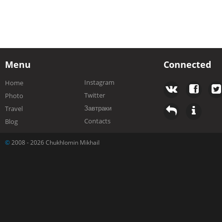
Menu
Connected
Instagram
Home
Twitter
Photo
Завтраки
Travel
Contacts
Blog
©
2008 - 2026 Chukhlomin Mikhail