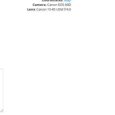
Сoordinates
:
Map
Camera
: Canon EOS 60D
Lens
: Canon 15-85 USM f/4.0