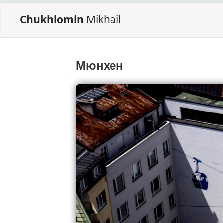
Chukhlomin
Mikhail
Мюнхен