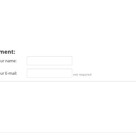
ment:
ur name:
ur E-mail:
not required