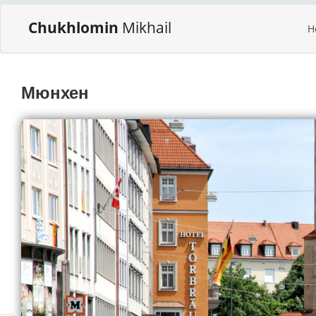
Chukhlomin
Mikhail
H
Мюнхен