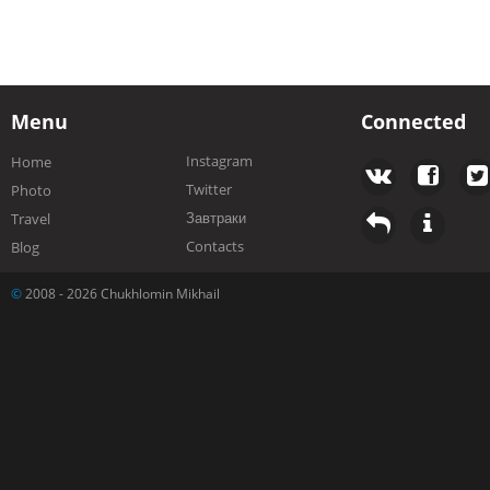
Menu
Connected
Instagram
Home
Twitter
Photo
Завтраки
Travel
Contacts
Blog
©
2008 - 2026 Chukhlomin Mikhail