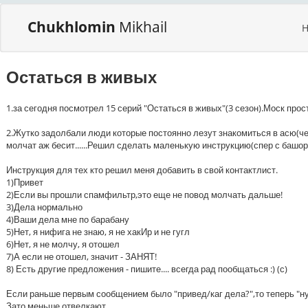
Chukhlomin
Mikhail
Остаться в живых
1.за сегодня посмотрел 15 серий "Остаться в живых"(3 сезон).Моск прос
2.Жутко задолбали люди которые постоянно лезут знакомиться в асю(ч
молчат аж бесит......Решил сделать маленькую инструкцию(спер с башор
Инструкция для тех кто решил меня добавить в свой контактлист.
1)Привет
2)Если вы прошли спамфильтр,это еще не повод молчать дальше!
3)Дела нормально
4)Ваши дела мне по барабану
5)Нет, я нифига не знаю, я не хакИр и не гугл
6)Нет, я не молчу, я отошел
7)А если не отошел, значит - ЗАНЯТ!
8) Есть другие предложения - пишите.... всегда рад пообщаться :) (с)
Если раньше первым сообщением было "привед/каг дела?",то теперь "ну т
Зато меньше отвелкают