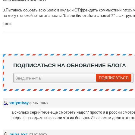
3.Пытаюсь собрать всю болю в кулак и ОТфрендить коммьютини http://c
не могу я спокойно читать посты "Взяли билеты!кто с нами?!?" ....эх грустн
Теги:
ПОДПИСАТЬСЯ НА ОБНОВЛЕНИЕ БЛОГА
onlymissy
(07.07.2007)
а сколько серий тебе еще смотреть надо?? просто я в россии смотре
неделю назад...мне сказали что их больше. И на самом деле это та
miha_vxc
(07.07.2007)