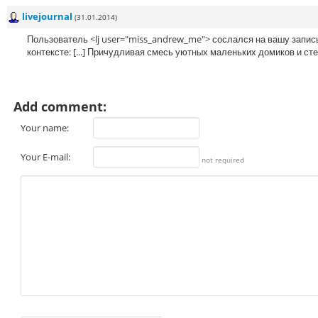
livejournal
(31.01.2014)
Пользователь <lj user="miss_andrew_me"> сослался на вашу запись 
контексте: [...] Причудливая смесь уютных маленьких домиков и ст
Add comment:
Your name:
Your E-mail:
not required