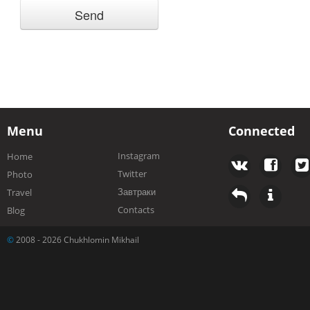
Menu
Connected
Instagram
Home
Twitter
Photo
Завтраки
Travel
Contacts
Blog
©
2008 - 2026 Chukhlomin Mikhail