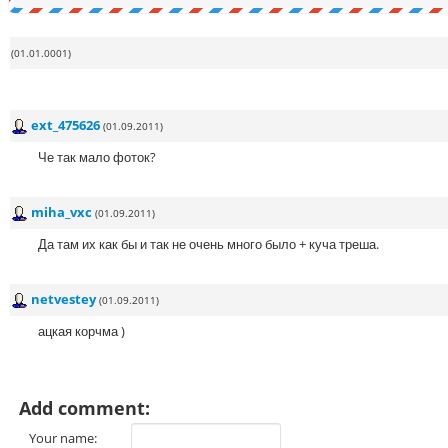
(01.01.0001)
ext_475626
(01.09.2011)
Че так мало фоток?
miha_vxc
(01.09.2011)
Да там их как бы и так не очень много было + куча треша.
netvestey
(01.09.2011)
ацкая корчма )
Add comment:
Your name: