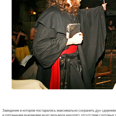
Заведение в котором постарались максимально сохранить дух сдерневек
и гортанными выкриками ищет ведьму(и находят), отсутствие слотовых