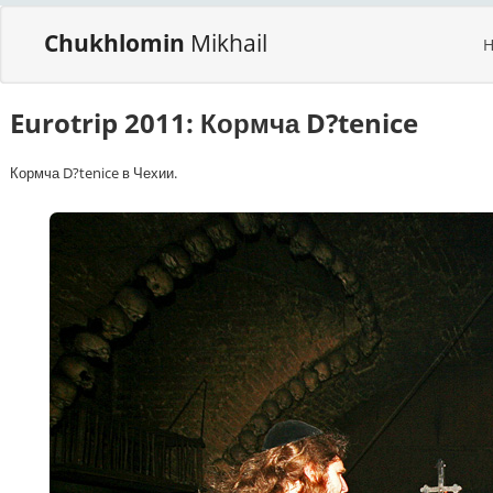
Chukhlomin
Mikhail
Eurotrip 2011: Кормча D?tenice
Кормча D?tenice в Чехии.