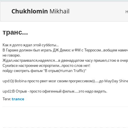
Chukhlomin
Mikhail
транс...
Как я долго ждал этой субботы...
В Гараже должен был играть ДЖ Демос и ФМ с Терросом...вобщем намечал
не говорю.
Ждал,настраивался,надеялся....в двенадцатом часу пришел,стою в очер
Суки!все настроение испрортили...просто слов нет!
пойду смотреть фильм "В отрыв(Human Traffic)"
upd:DJ Bobina просто рвет мозг своим прогрессивом)).....до MayDay Shine 
upd2:В Отрыв - просто офигенный фильм.....это надо видеть.
Теги:
trance