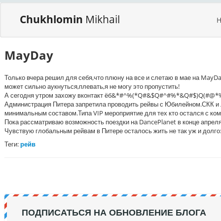
Chukhlomin
Mikhail
MayDay
Только вчера решил для себя,что плюну на все и слетаю в мае на MayD
может сильно аукнуться,плевать,я не могу это пропустить!
А сегодня утром захожу вконтакт ёб&*#^%(*Q#&$Q#^#%*&Q#$)Q(#@*
Администрация Питера запретила проводить рейвы с Юбилейном.СКК и Л
минимальным составом.Типа VIP мероприятие для тех кто остался с ком
Пока рассматриваю возможность поездки на DancePlanet в конце апреля,но
Чувствую глобальным рейвам в Питере осталось жить не так уж и долго:
Теги:
рейв
ПОДПИСАТЬСЯ НА ОБНОВЛЕНИЕ БЛОГА