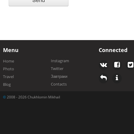
Menu
Connected
Instagram
Home
Twitter
Photo
Завтраки
Travel
Contacts
Blog
©
2008 - 2026 Chukhlomin Mikhail